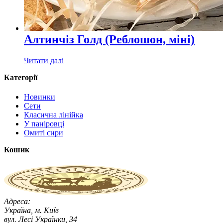
Алтинчіз Голд (Реблошон, міні)
Читати далі
Категорії
Новинки
Сети
Класична лінійка
У паніровці
Омиті сири
Кошик
Адреса:
Україна, м. Київ
вул. Лесі Українки, 34