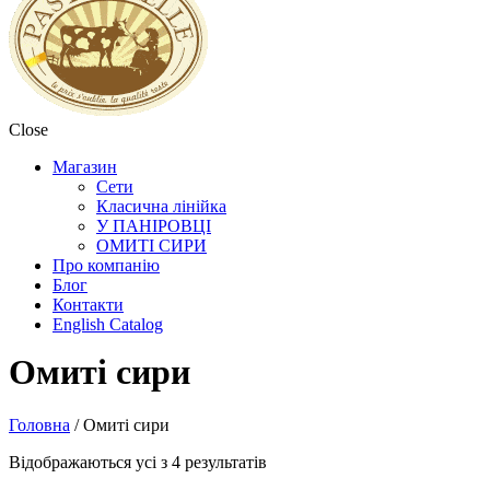
Close
Магазин
Сети
Класична лінійка
У ПАНІРОВЦІ
ОМИТІ СИРИ
Про компанію
Блог
Контакти
English Сatalog
Омиті сири
Головна
/ Омиті сири
Відображаються усі з 4 результатів