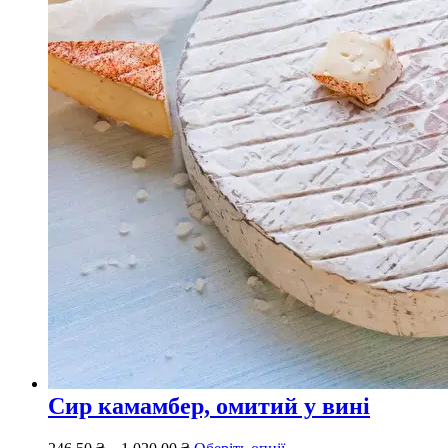
Сир камамбер, омитий у вині