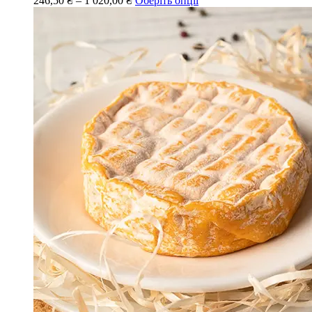
246,50
₴
–
1 020,00
₴
Оберіть опції