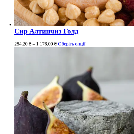
Сир Алтинчиз Голд
284,20
₴
–
1 176,00
₴
Оберіть опції