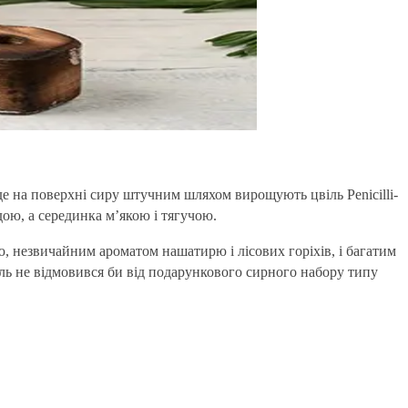
де на поверхні сиру штучним шляхом вирощують цвіль Peni­cil­li­
дою, а серединка м’якою і тягучою.
, незвичайним ароматом нашатирю і лісових горіхів, і багатим
оль не відмовився би від подарункового сирного набору типу