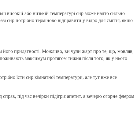
ьш високій або низькій температурі сир може надто сильно
азі сир потрібно терміново відправити у відро для сміття, якщо
ом його придатності. Можливо, ви чули жарт про те, що, мовляв,
і споживають максимум протягом тижня після того, як у нього
отрібно їсти сир кімнатної температури, але тут вже все
 справ, під час вечірки підігріє апетит, а вечерю огорне флером