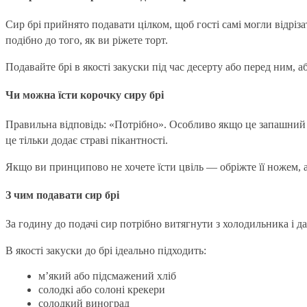
Сир брі прийнято подавати цілком, щоб гості самі могли відріз
подібно до того, як ви ріжете торт.
Подавайте брі в якості закуски під час десерту або перед ним,
Чи можна їсти корочку сиру брі
Правильна відповідь: «Потрібно». Особливо якщо це запашни
це тільки додає страві пікантності.
Якщо ви принципово не хочете їсти цвіль — обріжте її ножем, ал
З чим подавати сир брі
За годину до подачі сир потрібно витягнути з холодильника і д
В якості закуски до брі ідеально підходить:
м’який або підсмажений хліб
солодкі або солоні крекери
солодкий виноград