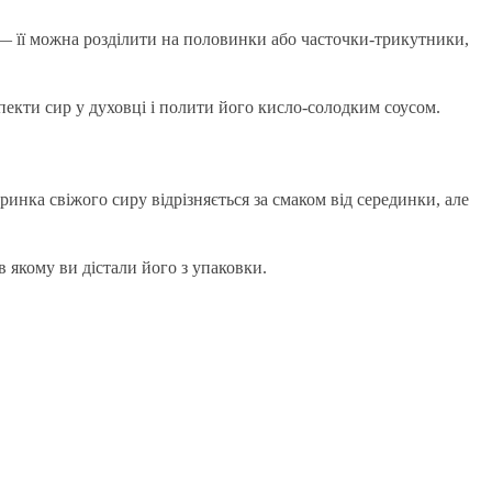
у — її можна розділити на половинки або часточки-трикутники,
пекти сир у духовці і полити його кисло-солодким соусом.
оринка свіжого сиру відрізняється за смаком від серединки, але
в якому ви дістали його з упаковки.