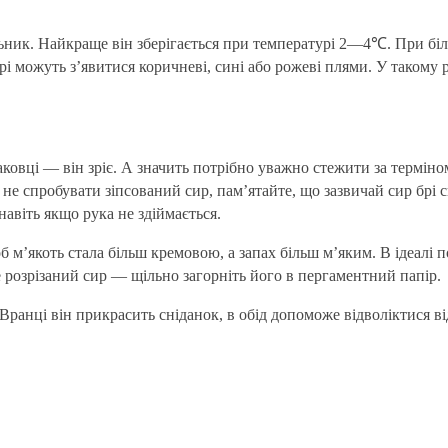
ьник. Найкраще він зберігається при температурі 2—4℃. При біл
рі можуть з’явитися коричневі, сині або рожеві плями. У такому р
аковці — він зріє. А значить потрібно уважно стежити за термін
ді не спробувати зіпсований сир, пам’ятайте, що зазвичай сир бр
навіть якщо рука не здіймається.
 м’якоть стала більш кремовою, а запах більш м’яким. В ідеалі п
 розрізаний сир — щільно загорніть його в пергаментний папір.
 Вранці він прикрасить сніданок, в обід допоможе відволіктися від