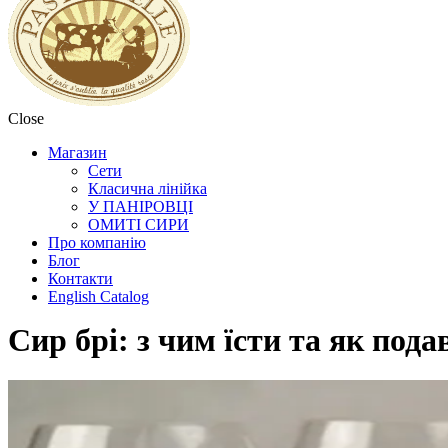
Close
Магазин
Сети
Класична лінійка
У ПАНІРОВЦІ
ОМИТІ СИРИ
Про компанію
Блог
Контакти
English Сatalog
Сир брі: з чим їсти та як пода