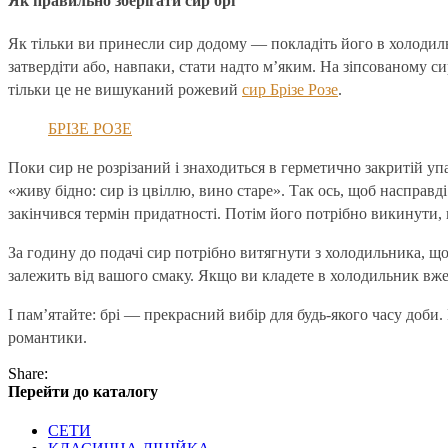
Як правильно зберігати сир брі
Як тільки ви принесли сир додому — покладіть його в холодил
затвердіти або, навпаки, стати надто м’яким. На зіпсованому си
тільки це не вишуканий рожевий
сир Брізе Розе
.
БРІЗЕ РОЗЕ
Поки сир не розрізаний і знаходиться в герметично закритій уп
«живу бідно: сир із цвіллю, вино старе». Так ось, щоб насправ
закінчився термін придатності. Потім його потрібно викинути, 
За годину до подачі сир потрібно витягнути з холодильника, щоб
залежить від вашого смаку. Якщо ви кладете в холодильник вже
І пам’ятайте: брі — прекрасний вибір для будь-якого часу доби.
романтики.
Share:
Перейти до каталогу
СЕТИ