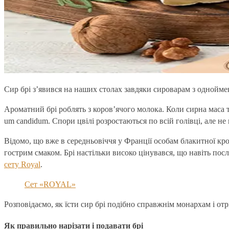
Сир брі з’явився на наших столах завдяки сироварам з одноймен
Ароматний брі роблять з коров’ячого молока. Коли сирна маса тв
um can­didum. Спори цвілі розростаються по всій голівці, але 
Відомо, що вже в середньовіччя у Франції особам блакитної кр
гострим смаком. Брі настільки високо цінувався, що навіть пос
сету Roy­al
.
Сет «ROYAL»
Розповідаємо, як їсти сир брі подібно справжнім монархам і о
Як правильно нарізати і подавати брі