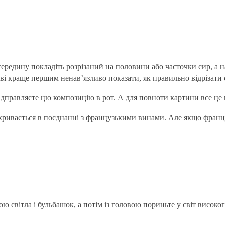
середину покладіть розрізаний на половини або часточки сир, а н
ві краще першим ненав’язливо показати, як правильно відрізати 
 відправляєте цю композицію в рот. А для повноти картини все ц
ривається в поєднанні з французькими винами. Але якщо француз
світла і бульбашок, а потім із головою пориньте у світ високог