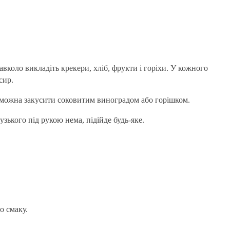
авколо викладіть крекери, хліб, фрукти і горіхи. У кожного
сир.
е можна закусити соковитим виноградом або горішком.
ького під рукою нема, підійде будь-яке.
о смаку.