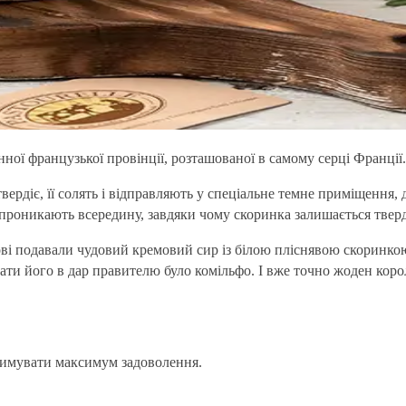
ної французької провінції, розташованої в самому серці Франції.
ердіє, її солять і відправляють у спеціальне темне приміщення, 
не проникають всередину, завдяки чому скоринка залишається твер
ові подавали чудовий кремовий сир із білою пліснявою скоринкою
лати його в дар правителю було комільфо. І вже точно жоден кор
тримувати максимум задоволення.