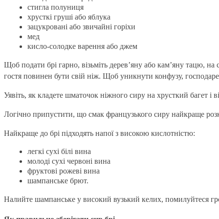
стигла полуниця
хрусткі груші або яблука
зацукровані або звичайні горіхи
мед
кисло-солодке варення або джем
Щоб подати брі гарно, візьміть дерев’яну або кам’яну тацю, на 
гостя повинен бути свій ніж. Щоб уникнути конфузу, господаре
Уявіть, як кладете шматочок ніжного сиру на хрусткий багет і
Логічно припустити, що смак французького сиру найкраще розк
Найкраще до брі підходять напої з високою кислотністю:
легкі сухі білі вина
молоді сухі червоні вина
фруктові рожеві вина
шампанське брют.
Налийте шампанське у високий вузький келих, помилуйтеся грою 