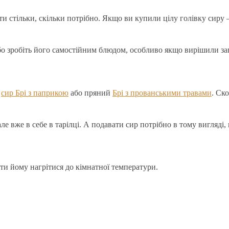
ати стільки, скільки потрібно. Якщо ви купили цілу голівку сир
 або зробіть його самостійним блюдом, особливо якщо вирішили за
й
сир Брі з паприкою
або пряний
Брі з прованськими травами
. Ск
е вже в себе в тарілці. А подавати сир потрібно в тому вигляді, 
ати йому нагрітися до кімнатної температури.