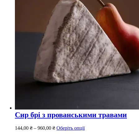
Сир брі з прованськими травами
144,00
₴
–
960,00
₴
Оберіть опції