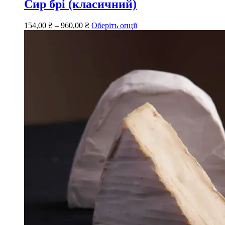
Сир брі (класичний)
154,00
₴
–
960,00
₴
Оберіть опції