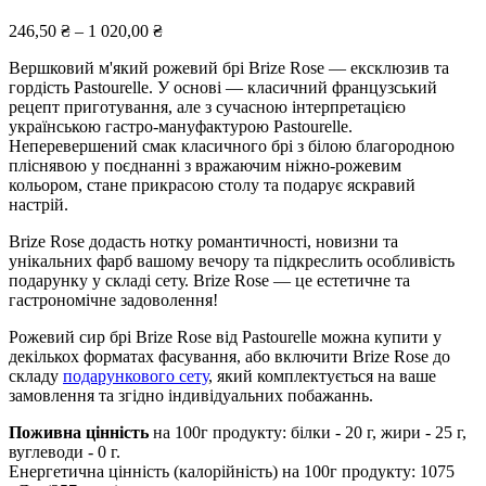
246,50
₴
–
1 020,00
₴
Вершковий м'який рожевий брі Brize Rose — ексклюзив та
гордість Pastourelle. У основі — класичний французський
рецепт приготування, але з сучасною інтерпретацією
українською гастро-мануфактурою Pastourelle.
Неперевершений смак класичного брі з білою благородною
пліснявою у поєднанні з вражаючим ніжно-рожевим
кольором, стане прикрасою столу та подарує яскравий
настрій.
Brize Rose додасть нотку романтичності, новизни та
унікальних фарб вашому вечору та підкреслить особливість
подарунку у складі сету. Brize Rose — це естетичне та
гастрономічне задоволення!
Рожевий сир брі Brize Rose від Pastourelle можна купити у
декількох форматах фасування, або включити Brize Rose до
складу
подарункового сету
, який комплектується на ваше
замовлення та згідно індивідуальних побажаннь.
Поживна цінність
на 100г продукту: білки - 20 г, жири - 25 г,
вуглеводи - 0 г.
Енергетична цінність (калорійність) на 100г продукту: 1075