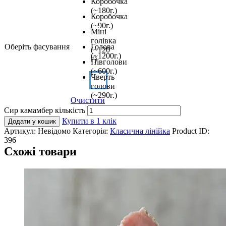
Коробочка
(~180г.)
Коробочка
(~90г.)
Міні
голівка
Оберіть фасування
Голова
(~120
(~1200г.)
г)
Півголови
(~600г.)
Чверть
голови
(~290г.)
Очистити
Сир камамбер кількість
Купити в 1 клік
Додати у кошик
Артикул:
Невідомо
Категорія:
Класична лінійка
Product ID:
396
Схожі товари