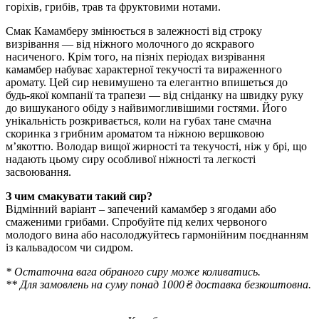
горіхів, грибів, трав та фруктовими нотами.
Смак Камамберу змінюється в залежності від строку
визрівання — від ніжного молочного до яскравого
насиченого. Крім того, на пізніх періодах визрівання
камамбер набуває характерної текучості та вираженного
аромату. Цей сир невимушено та елегантно впишеться до
будь-якої компанії та трапези — від сніданку на швидку руку
до вишуканого обіду з найвимогливішими гостями. Його
унікальність розкривається, коли на губах тане смачна
скоринка з грибним ароматом та ніжною вершковою
м’якоттю. Володар вищої жирності та текучості, ніж у брі, що
надають цьому сиру особливої ніжності та легкості
засвоювання.
З чим смакувати такий сир?
Відмінний варіант – запечений камамбер з ягодами або
смаженими грибами. Спробуйте під келих червоного
молодого вина або насолоджуйтесь гармонійним поєднанням
із кальвадосом чи сидром.
* Остаточна вага обраного сиру може коливатись.
** Для замовлень на суму понад 1000 ₴ доставка безкоштовна.