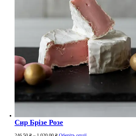
Сир Брізе Розе
246,50
₴
–
1 020,00
₴
Оберіть опції