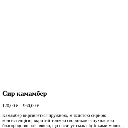
Сир камамбер
120,00
₴
–
960,00
₴
Камамбер вирізняється пружною, м’ясистою сирною
консистенцією, вкритий тонкою скоринкою з пухнастою
благородною пліснявою, що насичує смак відтінками молока,