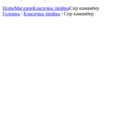
Home
Магазин
Класична лінійка
Сир камамбер
Головна
/
Класична лінійка
/ Сир камамбер